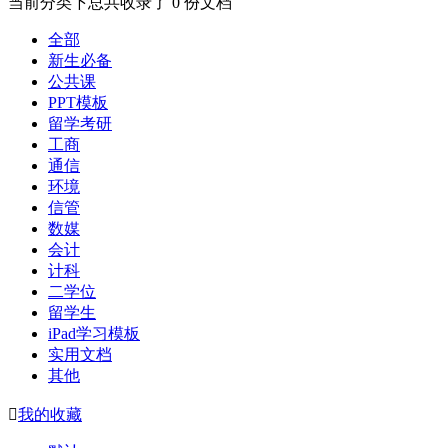
当前分类下总共收录了 0 份文档
全部
新生必备
公共课
PPT模板
留学考研
工商
通信
环境
信管
数媒
会计
计科
二学位
留学生
iPad学习模板
实用文档
其他

我的收藏